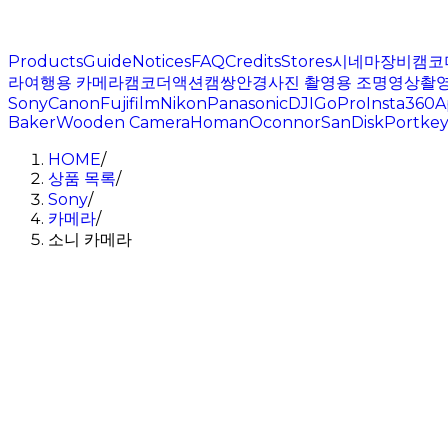
Products
Guide
Notices
FAQ
Credits
Stores
시네마장비
캠코
라
여행용 카메라
캠코더
액션캠
쌍안경
사진 촬영용 조명
영상촬영
Sony
Canon
Fujifilm
Nikon
Panasonic
DJI
GoPro
Insta360
A
Baker
Wooden Camera
Homan
Oconnor
SanDisk
Portkey
HOME
/
상품 목록
/
Sony
/
카메라
/
소니 카메라