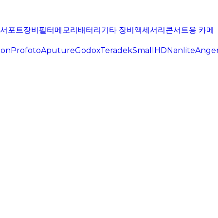
서포트장비
필터
메모리
배터리
기타 장비
액세서리
콘서트용 카메
oon
Profoto
Aputure
Godox
Teradek
SmallHD
Nanlite
Ange