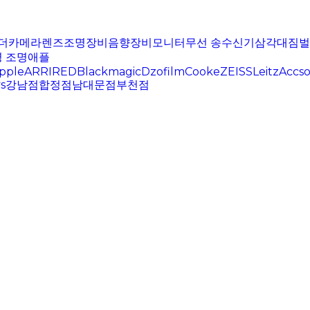
더
카메라
렌즈
조명장비
음향장비
모니터
무선 송수신기
삼각대
짐벌
 조명
애플
pple
ARRI
RED
Blackmagic
Dzofilm
Cooke
ZEISS
Leitz
Accs
s
강남점
합정점
남대문점
부천점