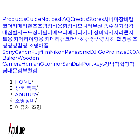
Products
Guide
Notices
FAQ
Credits
Stores
시네마장비
캠
코더
카메라
렌즈
조명장비
음향장비
모니터
무선 송수신기
삼각
대
짐벌
서포트장비
필터
메모리
배터리
기타 장비
액세서리
콘서
트용 카메라
여행용 카메라
캠코더
액션캠
쌍안경
사진 촬영용 조
명
영상촬영 조명
애플
Sony
Canon
Fujifilm
Nikon
Panasonic
DJI
GoPro
Insta360
A
Baker
Wooden
Camera
Homan
Oconnor
SanDisk
Portkeys
강남점
합정점
남대문점
부천점
HOME
/
상품 목록
/
Aputure
/
조명장비
/
어퓨처 조명